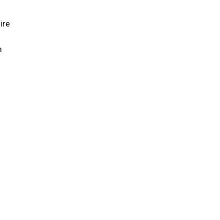
ire
m